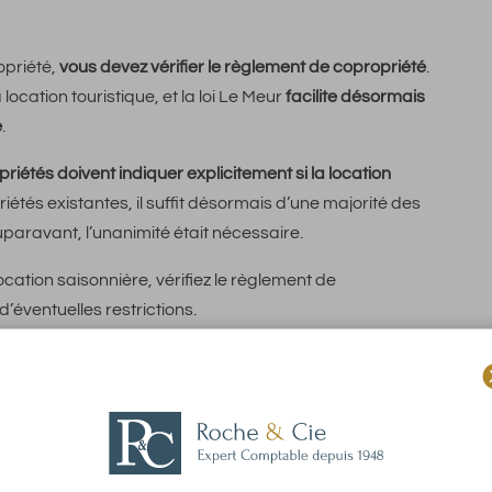
opriété,
vous devez vérifier le règlement de copropriété
.
ocation touristique, et la loi Le Meur
facilite désormais
e
.
riétés doivent indiquer explicitement si la location
riétés existantes, il suffit désormais d’une majorité des
uparavant, l’unanimité était nécessaire.
ocation saisonnière, vérifiez le règlement de
d’éventuelles restrictions.
u Guichet Unique
on activité
auprès du Guichet Unique des entreprises
tion permet de choisir le régime fiscal adéquat et, si
ociales (voir section 5).