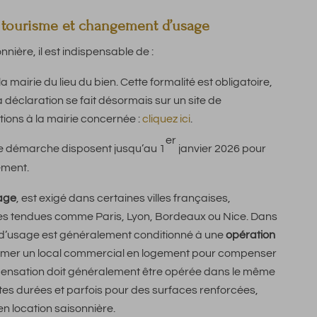
 tourisme et changement d’usage
ière, il est indispensable de :
 mairie du lieu du bien. Cette formalité est obligatoire,
déclaration se fait désormais sur un site de
tions à la mairie concernée :
cliquez ici
.
er
tte démarche disposent jusqu’au 1
janvier 2026 pour
ement.
age
, est exigé dans certaines villes françaises,
es tendues comme Paris, Lyon, Bordeaux ou Nice. Dans
d’usage est généralement conditionné à une
opération
sformer un local commercial en logement pour compenser
mpensation doit généralement être opérée dans le même
tes durées et parfois pour des surfaces renforcées,
en location saisonnière.