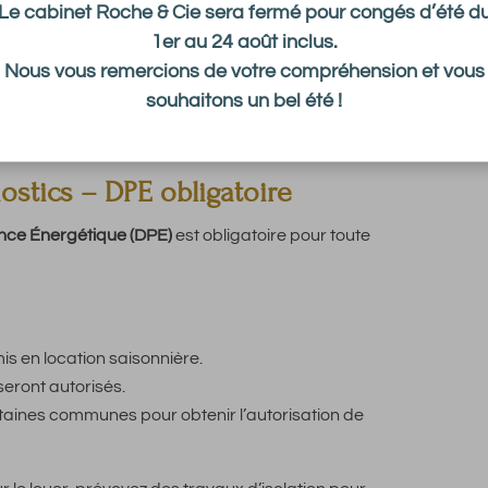
Le cabinet Roche & Cie sera fermé pour congés d’été d
1er au 24 août inclus.
 et créer son espace.
Nous vous remercions de votre compréhension et vous
s en meublé non professionnels » (LMNP) ou « loueurs en
souhaitons un bel été !
 générés.
venus aux impôts et aux organismes sociaux.
ostics – DPE obligatoire
nce Énergétique (DPE)
est obligatoire pour toute
is en location saisonnière.
seront autorisés.
taines communes pour obtenir l’autorisation de