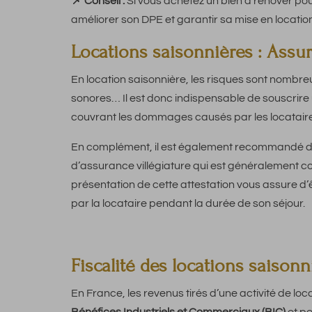
📌 Conseil :
Si vous achetez un bien à rénover pour
améliorer son DPE et garantir sa mise en location
Locations saisonnières : Assur
En location saisonnière, les risques sont nombre
sonores… Il est donc indispensable de souscrire
couvrant les dommages causés par les locataire
En complément, il est également recommandé de
d’assurance villégiature qui est généralement c
présentation de cette attestation vous assure 
par la locataire pendant la durée de son séjour.
Fiscalité des locations saison
En France, les revenus tirés d’une activité de l