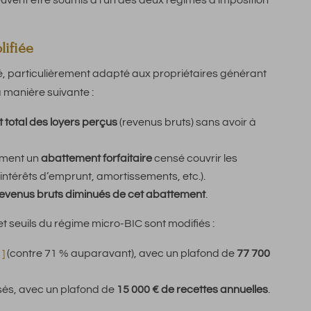
uvent être soumis à l’un des deux régimes d’imposition
lifiée
fié, particulièrement adapté aux propriétaires générant
a manière suivante :
 total des loyers perçus
(revenus bruts) sans avoir à
ement un
abattement forfaitaire
censé couvrir les
 intérêts d’emprunt, amortissements, etc.).
evenus bruts diminués de cet abattement
.
et seuils du régime micro-BIC sont modifiés :
1]
(contre 71 % auparavant), avec un plafond de
77 700
sés, avec un plafond de
15 000 € de recettes annuelles
.