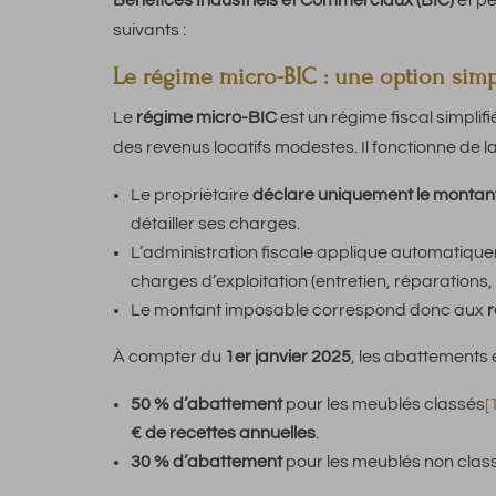
Bénéfices Industriels et Commerciaux (BIC)
et pe
suivants :
Le régime micro-BIC : une option simp
Le
régime micro-BIC
est un régime fiscal simpli
des revenus locatifs modestes. Il fonctionne de l
Le propriétaire
déclare uniquement le montant
détailler ses charges.
L’administration fiscale applique automatiqu
charges d’exploitation (entretien, réparations,
Le montant imposable correspond donc aux
r
À compter du
1er janvier 2025
, les abattements 
50 % d’abattement
pour les meublés classés
[
€ de recettes annuelles
.
30 % d’abattement
pour les meublés non clas